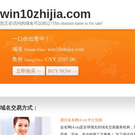
win10zhijia.com
您正在访问的域名可以转让!This domain name is for sale!
一口价出售中！
域名
win10zhijia.com
Domain Name:
售价
CNY 2597.00
Listing Price:
立即购买
BUY NOW
>>
>>
域名交易方式：
通过金名网(4.cn) 中介交易
金名网(4.cn)是全球领先的域名交易服务机
简单、安全、专业的第三方服务！ 为了保证交