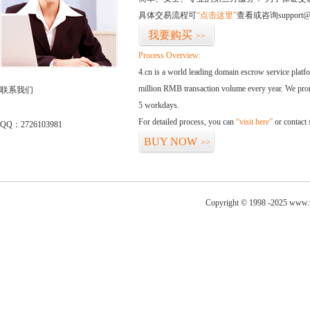
具体交易流程可
“点击这里”
查看或咨询support@
我要购买
>>
Process Overview:
4.cn is a world leading domain escrow service plat
million RMB transaction volume every year. We promi
联系我们
5 workdays.
For detailed process, you can
“visit here”
or contact
QQ：2726103981
BUY NOW
>>
Copyright © 1998 -2025 www.w